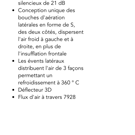
silencieux de 21 dB
Conception unique des
bouches d'aération
latérales en forme de S,
des deux côtés, dispersent
l'air froid à gauche et à
droite, en plus de
l'insufflation frontale
Les évents latéraux
distribuent l'air de 3 façons
permettant un
refroidissement à 360 ° C
Déflecteur 3D
Flux d'air à travers 7928
micro-perforations
La compression de l'air
causée par les micro-
perforations élimine
l'incidence directe de l'air