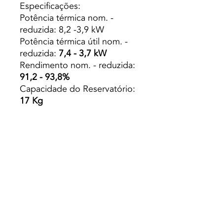
Especificações:
Potência térmica nom. -
reduzida: 8,2 -3,9 kW
Potência térmica útil nom. -
reduzida:
7,4 - 3,7 kW
Rendimento nom. - reduzida:
91,2 - 93,8%
Capacidade do Reservatório:
17 Kg
Peso:
80 Kg
Autonomia min. - máx.: 9,7 -
20 h
Volume de Aquecimento:
180m3
Consumo Pellets: max. - min.
1,65 - 0,80 Kg/h
Dimensões LxPxA:
462x472x820 mm
Diâmetro de saída de fumos: