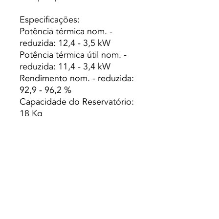
Especificações:
Potência térmica nom. -
reduzida: 12,4 - 3,5 kW
Potência térmica útil nom. -
reduzida: 11,4 - 3,4 kW
Rendimento nom. - reduzida:
92,9 - 96,2 %
Capacidade do Reservatório:
18 Kg
Peso: 105 Kg
Autonomia min. - máx.: 7,2 -
25,7 h
Volume de Aquecimento: 280
m3
Consumo Pellets: max. - min.
2,50 - 0,7 kg/h
Dimensões LxPxA: