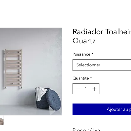
Radiador Toalheir
Quartz
Puissance
*
Sélectionner
Quantité
*
Ajouter au 
Preço s/ Iva