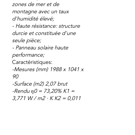
zones de mer et de
montagne avec un taux
d'humidité élevé;
- Haute résistance: structure
durcie et constituée d'une
seule pièce;
- Panneau solaire haute
performance;
Caractéristiques:
-Mesures (mm) 1988 x 1041 x
90
-Surface (m2) 2,07 brut
-Rendu η0 = 73,20% K1 =
3,771 W / m2 · K K2 = 0,011
W / m2 · K Débit (l / h) 105
-Poids (kg) 37,2
-Présence maximale (bar) 10
-Température de repos (ºC)
194