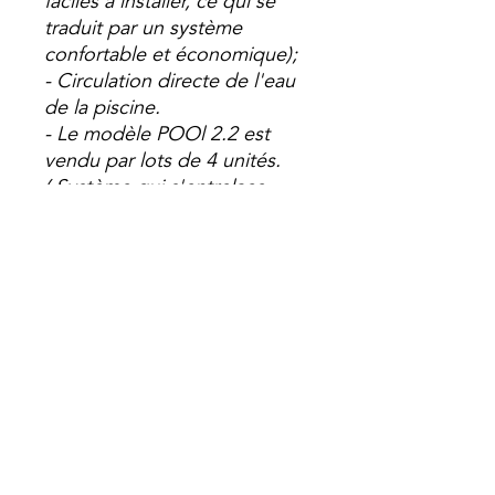
faciles à installer, ce qui se
traduit par un système
confortable et économique);
- Circulation directe de l'eau
de la piscine.
- Le modèle POOl 2.2 est
vendu par lots de 4 unités.
(
Système qui s'entrelace
directement avec le circuit de
filtre, sans qu'il soit
nécessaire d'inclure des
pompes à impulsions
supplémentaires);
- Garantie de 5 ans.
Piscine 1.2
Piscine
2.2
Mesures
1 090 x 1 110
2 000 x
(mm)
x 15
1 110 x
15