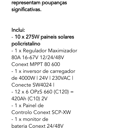
representam poupanças
significativas.
Inclui:
-
10 x 275W paineis solares
policristalino
- 1 x Regulador Maximizador
80A 16-67V 12/24/48V
Conext MPPT 80 600
- 1 x inversor de carregador
de 4000W | 24V | 230VAC |
Conecte SW4024 |
- 12 x 6 OPzS 660 (C120) =
420Ah (C10) 2V
- 1 x Painel de
Controlo Conext SCP-XW
- 1 x monitor de
bateria Conext 24/48V