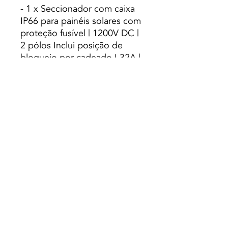
- 1 x Seccionador com caixa
IP66 para painéis solares com
proteção fusível | 1200V DC |
2 pólos Inclui posição de
bloqueio por cadeado I 32A |
porta-fusível (10A-30A)
- 2 x Pack 2 conectores PV
macho e fêmea 4/6mm
compatível MC4 sem
ferramenta
- 1 x divisor de superfície 4
saídas 10mm cada - Negativo
- 1 x divisor de superfície 4
saídas 10mm cada - Positivo
- 2 x porta-fusíveis para
MEGA-fusível
- 3 x sistemas MEGA-fusíveis
300A/32V a 24V