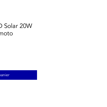
D Solar 20W
emoto
panier