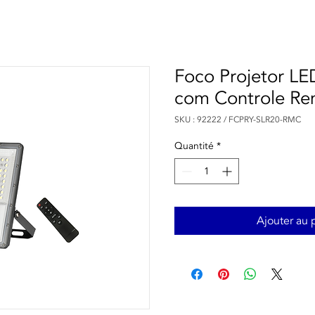
Foco Projetor LE
com Controle R
SKU : 92222 / FCPRY-SLR20-RMC
Quantité
*
Ajouter au 