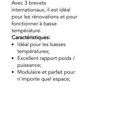
Avec 3 brevets
internationaux, il est idéal
pour les rénovations et pour
fonctionner à basse
température.
Caractéristiques:
Idéal pour les basses
températures;
Excellent rapport poids /
puissance;
Modulaire et parfait pour
n'importe quel espace;
Pression nominale: 16 bar;
Pression d'essai: 24 bar;
Pression d'éclatement: 60
bar;
Garantie de 10 ans;
Couverture de fusion
thermoélectrique: pas de