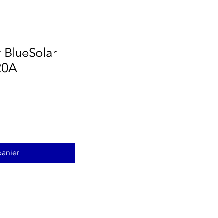
 BlueSolar
20A
panier