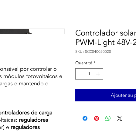
Controlador solar
PWM-Light 48V-
SKU : SCC040020020
Quantité
*
onsável por controlar o
os módulos fotovoltaicos e
ecargas e mantendo o
Ajouter au 
ontroladores de carga
ltaicas:
reguladores
r) e
reguladores