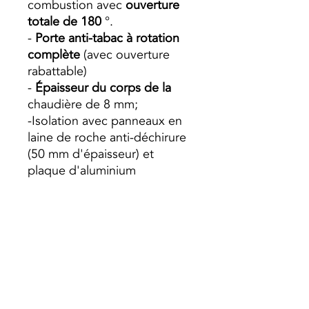
combustion avec
ouverture
totale de 180
°.
-
Porte anti-tabac à rotation
complète
(avec ouverture
rabattable)
-
Épaisseur du corps de la
chaudière de 8 mm;
-Isolation avec panneaux en
laine de roche anti-déchirure
(50 mm d'épaisseur) et
plaque d'aluminium
superposée;
-
Panneau de commande
électronique tout ou rien
avec sonde chaudière de
surveillance pour départ,
retour, fumée, circuit
accumulateur, circuit solaire
thermique.