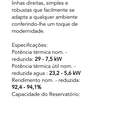
linhas direitas, simples e
robustas que facilmente se
adapta a qualquer ambiente
conferindo-lhe um toque de
modernidade.
Especificações:
Potência térmica nom. -
reduzida:
29 - 7,5 kW
Potência térmica útil nom. -
reduzida agua :
23,2 - 5,6 kW
Rendimento nom. - reduzida:
92,4 - 94,1%
Capacidade do Reservatório:
40 Kg
Capacidade Caldeira (L):
54
Peso: 220 Kg
Autonomia min. - máx.:
7.65 -
30 h