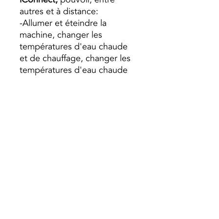
autres et à distance:
-Allumer et éteindre la
machine, changer les
températures d'eau chaude
et de chauffage, changer les
températures d'eau chaude
et de chauffage, recevoir des
avertissements et des
suggestions, programmer les
heures de fonctionnement de
la machine, etc., recevoir des
avertissements et des
suggestions.
- Nettoyage automatique
- Contrôle de la combustion
Flame Logic
Preço s/ Iva