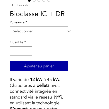
SKU : biocicdr
Bioclasse IC + DR
Puissance
*
Quantité
*
Ajouter au panier
Il varie de
12 kW
à 45
kW.
Chaudières à
pellets
avec
connectivité intégrée en
standard via le réseau
WiFi,
en utilisant la technologie
iConnect,
pouvoir, entre