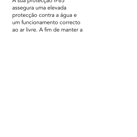
A sua protecção IP65
assegura uma elevada
protecção contra a água e
um funcionamento correcto
ao ar livre. A fim de manter a
protecção IP65, o cliente
deve assegurar-se de que
todos os componentes
fornecidos são fixados
correctamente.
O seu sensor de luz Radar
permite a Baliza detectar o
movimento de uma pessoa.
Por meio de um botão,
podemos escolher entre as
duas opções disponíveis.
Opção de Iluminação de
Segurança
: Após cerca de 30
segundos sem detectar