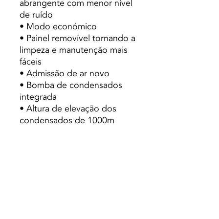
abrangente com menor nível
de ruído
• Modo económico
• Painel removível tornando a
limpeza e manutenção mais
fáceis
• Admissão de ar novo
• Bomba de condensados
integrada
• Altura de elevação dos
condensados de 1000m
• Permite a ligação lateral a
condutas
• Compatível com o sistema
Twin, em que duas unidades
interiores de 24.000 Btu/h
podem ser ligadas a uma
unidade exterior
• Contacto seco para ligar /