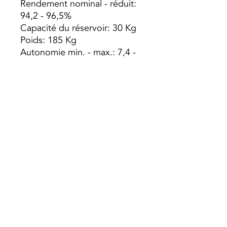
Rendement nominal - réduit:
94,2 - 96,5%
Capacité du réservoir: 30 Kg
Poids: 185 Kg
Autonomie min. - max.: 7,4 -
25,6 h
Volume de chauffage: 420m3
Pellets de consommation:
max. - min. 4,06 à 1,17 kg / h
Dimensions LxPxH:
615x626x1160 mm
Diamètre sortie fumée: ø 80
mm
A ++
Preço s/ Iva