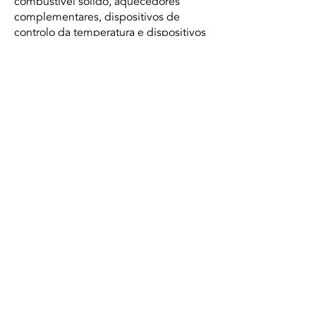
combustível sólido, aquecedores
complementares, dispositivos de
controlo da temperatura e dispositivos
solares, aos quais tenha sido atribuída
uma etiqueta energética da União
Europeia de uma das classes de
eficiência energética mais elevadas e
que cumpram os valores de referências
indicativos previstos nos respetivos
requisitos específicos de conceção
ecológica.
Passam, assim, a beneficiar da
aplicação da taxa reduzida do imposto
a transmissão e a instalação de
aquecedores de ambiente local e
caldeiras, a combustível sólido
(biomassa), aos quais tenha sido
atribuída uma determinada etiqueta
energética da União Europeia, ou seja,
A++ ou A+ no caso dos aquecedores e
A+++ ou A++, no caso das caldeiras. “