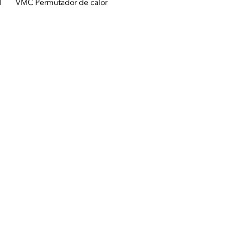
Vista rápida
l
VMC Permutador de calor