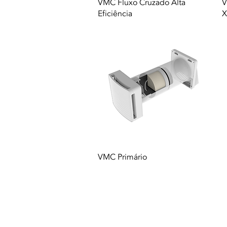
Vista rápida
VMC Fluxo Cruzado Alta
V
Eficiência
X
Vista rápida
VMC Primário
© 2021 Todos los derechos reservados a 