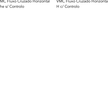
Vista rápida
Vista rápida
MC Fluxo Cruzado Horizontal
VMC Fluxo Cruzado Horizonta
he s/ Controlo
H c/ Controlo
Termequip LDA. |
Condiciones de uso
|
Política de privacidad