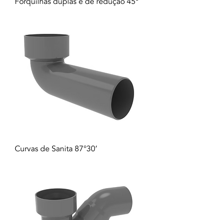
Forquilhas duplas e de redução 45º
Curvas de Sanita 87°30’