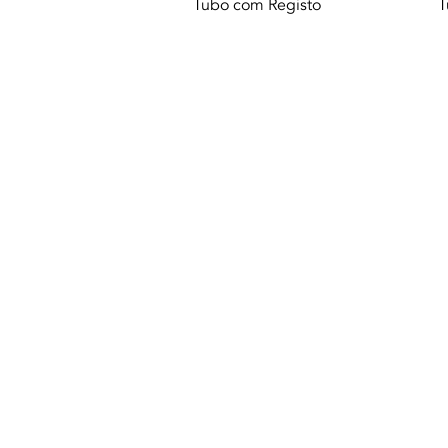
Vista rápida
Tubo com Registo
T
© 2021 Todos los derechos reservados a 