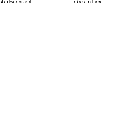
Vista rápida
Vista rápida
ubo Extensível
Tubo em Inox
Termequip LDA. |
Condiciones de uso
|
Política de privacidad