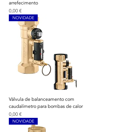
arrefecimento
Precio
0,00 €
NOVIDADE
Válvula de balanceamento com
caudalímetro para bombas de calor
Precio
0,00 €
NOVIDADE