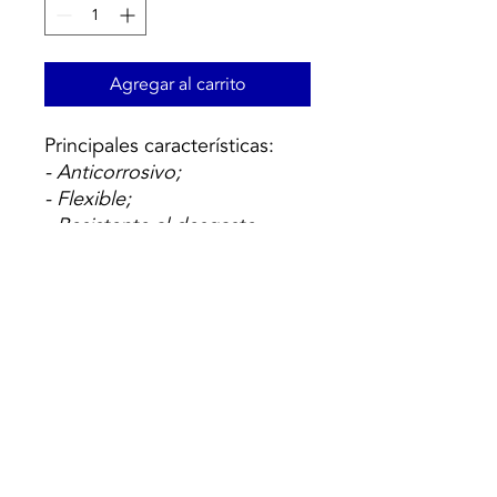
Agregar al carrito
Principales características:
- Anticorrosivo;
- Flexible;
- Resistente al desgaste
causado por el agua;
- Excelente aislamiento;
-Vocados para operar a altas
presiones;
- Instalación sencilla y
sencilla.
© 2021 Todos los derechos reservados a Termequip LDA. |
Condiciones de uso
|
Política
de privacidad