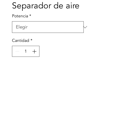
Separador de aire
Potencia
*
Cantidad
*
Agregar al carrito
- Cuerpo de hierro fundido;
- Conexiones roscadas
hembra.
© 2021 Todos los derechos reservados a Termequip LDA. |
Condiciones de uso
|
Política