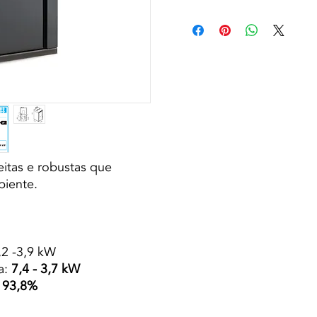
reitas e robustas que
biente.
,2 -3,9 kW
a:
7,4 - 3,7 kW
- 93,8%