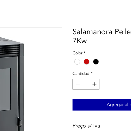
Salamandra Pellet
7Kw
Color
*
Cantidad
*
Agregar al c
Preço s/ Iva