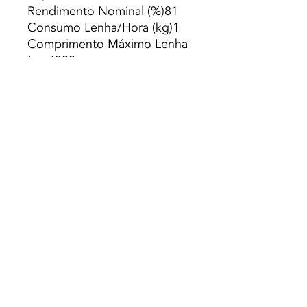
Rendimento Nominal (%)81
Consumo Lenha/Hora (kg)1
Comprimento Máximo Lenha
(mm)300
Peso (kg)117
Diámetro da chaminé
(mm)150
Depressão necessária na
chaminé (pa)
Nota:
Opcional versao com
base chao (Sob/Consulta).
Preço s/ Iva
© 2021 Todos los derechos reservados a Termequip LDA. |
Condiciones de uso
|
Política