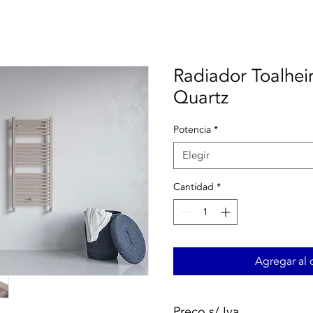
Radiador Toalheir
Quartz
Potencia
*
Elegir
Cantidad
*
Agregar al c
Preço s/ Iva