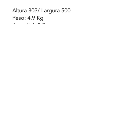
Altura 803/ Largura 500
Peso: 4.9 Kg
Agua (Lt): 3.3
Δт50°C potencia (w) 331
Altura 1110/ Largura 500
Peso: 8.6 Kg
Agua (Lt): 5.0
Δт50°C potencia (w) 512
Preço s/ Iva
© 2021 Todos los derechos reservados a Termequip LDA. |
Condiciones de uso
|
Política
de privacidad