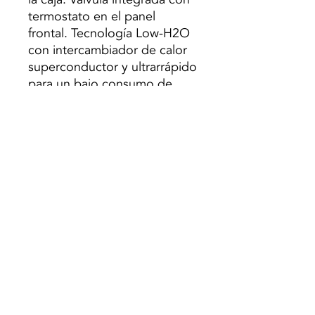
termostato en el panel
frontal. Tecnología Low-H2O
con intercambiador de calor
superconductor y ultrarrápido
para un bajo consumo de
energía y máxima emisión de
calor Temperatura de
contacto baja y segura
Precio base mencionado para
un radiador de 60 cm de
largo y 10 cm de ancho y
color estándar.
Para otras medidas y colores
Consúltenos.
Preço s/ Iva