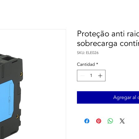
Proteção anti raio
sobrecarga cont
SKU: ELE026
Cantidad
*
Agregar al c