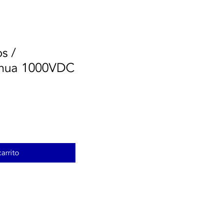
s /
ínua 1000VDC
arrito