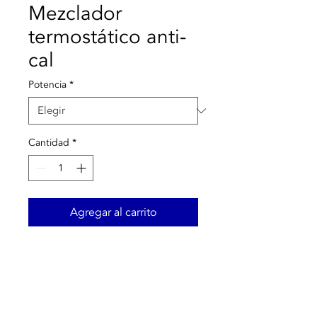
Mezclador
termostático anti-
cal
Potencia
*
Cantidad
*
Agregar al carrito
Mezclador termostático
regulable anti-cal
.
Cuerpo de aleación anti-
acidificación.