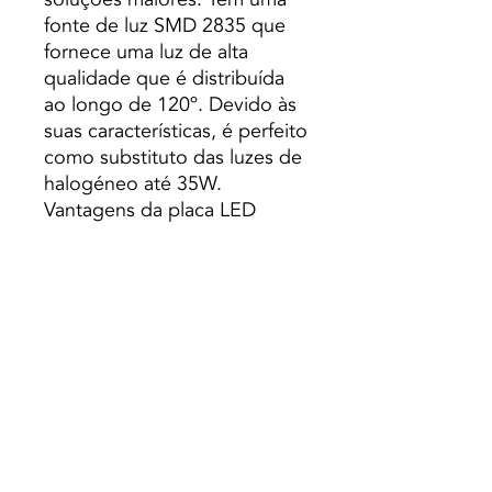
fonte de luz SMD 2835 que
fornece uma luz de alta
qualidade que é distribuída
ao longo de 120º. Devido às
suas características, é perfeito
como substituto das luzes de
halogéneo até 35W.
Vantagens da placa LED
quadrada SuperSlim de 6W
Este tipo de iluminação LED
destaca-se, sem dúvida, pelo
seu consumo reduzido e
durabilidade, o que nos
permite reduzir
significativamente a factura
total de electricidade e os
custos de manutenção. Da
mesma forma, o seu tamanho