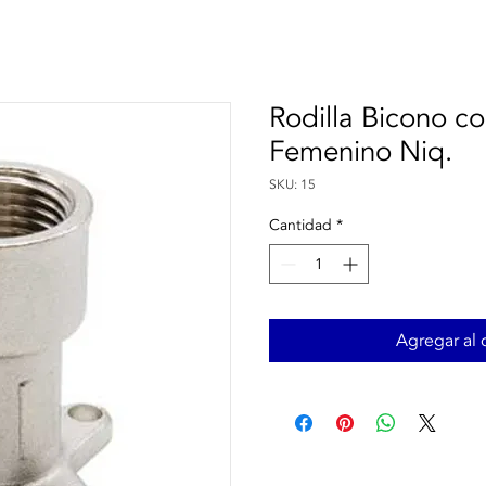
Rodilla Bicono co
Femenino Niq.
SKU: 15
Cantidad
*
Agregar al c