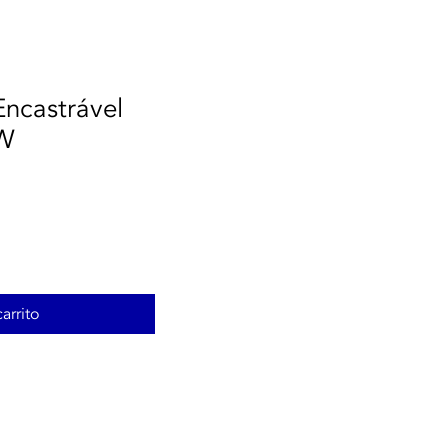
ncastrável
0W
arrito