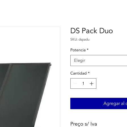
DS Pack Duo
SKU: dspadu
Potencia
*
Elegir
Cantidad
*
Agregar al c
Preço s/ Iva