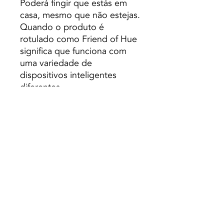
Poderá fingir que estás em
casa, mesmo que não estejas.
Quando o produto é
rotulado como Friend of Hue
significa que funciona com
uma variedade de
dispositivos inteligentes
diferentes.
Poderá ligar o seu sistema
Philips Hue à Amazon Echo,
Google Home, Apple
HomeKit, IFTT e muitos
outros.
Características
Oferece um toque moderno
com uma luz de alta
qualidade. Graças à sua
tecnologia
RGBW, poderá