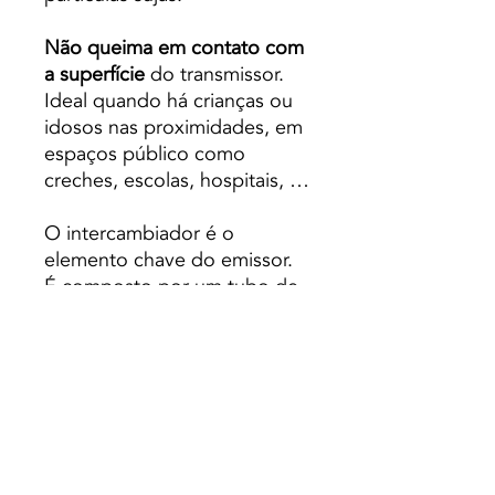
Não queima em contato com
a superfície
do transmissor.
Ideal quando há crianças ou
idosos nas proximidades, em
espaços público como
creches, escolas, hospitais, …
O intercambiador é o
elemento chave do emissor.
É composto por um tubo de
cobre coberto com finas
aletas. de alumínio.
Localizado na parte inferior,
dentro do emissor, está
ligado à entrada e à saída do
circuito de aquecimento.
Os tubos internos distribuem