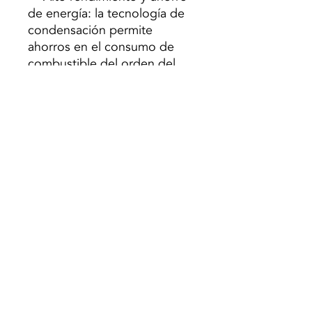
de energía: la tecnología de
condensación permite
ahorros en el consumo de
combustible del orden del
20% en comparación con
otras calderas;
- Regulación automática
según la temperatura
exterior;
- Manejo excesivo de la
radiación solar;
- Ahorro de espacio y fácil de
usar y mantener;
- Gran producción de agua
caliente sanitaria;
- Instalación de gran longitud
para salida de gas (hasta 70
m);