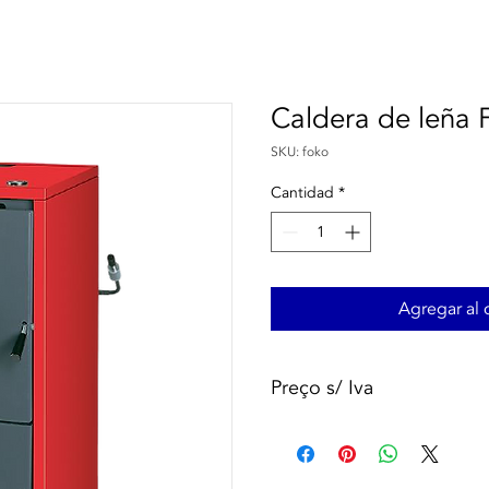
Caldera de leña 
SKU: foko
Cantidad
*
Agregar al c
Preço s/ Iva