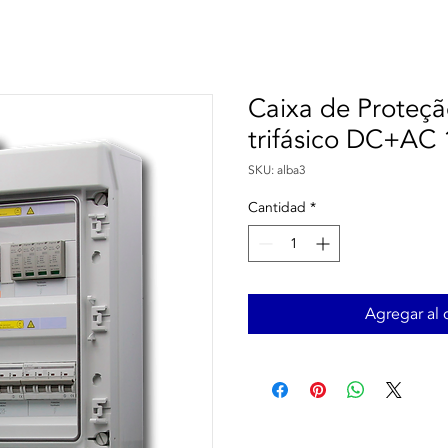
Caixa de Proteç
trifásico DC+AC
SKU: alba3
Cantidad
*
Agregar al c