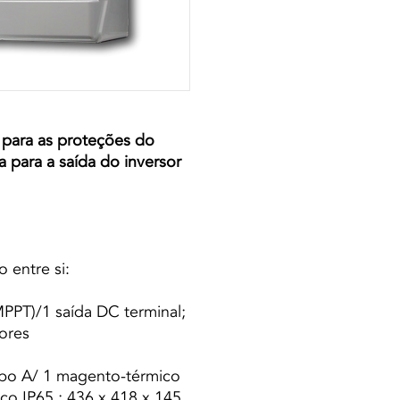
 para as proteções do
a para a saída do inversor
 entre si:
MPPT)/1 saída DC terminal;
tores
tipo A/ 1 magento-térmico
co IP65 ; 436 x 418 x 145