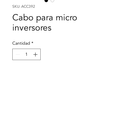
SKU: ACC392
Cabo para micro
inversores
Cantidad
*
Agregar al carrito
© 2021 Todos los derechos reservados a Termequip LDA. |
Condiciones de uso
|
Política
de privacidad