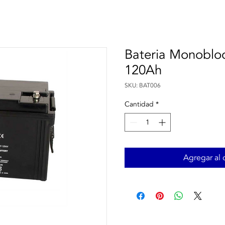
Bateria Monobl
120Ah
SKU: BAT006
Cantidad
*
Agregar al c