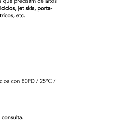
s que precisam de altos
iclos, jet skis, porta-
ricos, etc.
iclos con 80PD / 25°C /
 consulta.