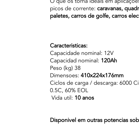
O que os torna ideais em aplicaçõe
picos de corrente:
caravanas, quadric
paletes, carros de golfe, carros elect
Caracteristicas:
Capacidade nominal:
12V
Capacidad nominal:
120Ah
Peso (kg) 38
Dimensoes:
410x224x176mm
Ciclos de carga / descarga: 6000 C
0.5C, 60% EOL
Vida util:
10 anos
Disponivel em outras potencias sob