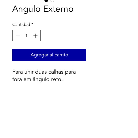
Angulo Externo
Cantidad
*
Agregar al carrito
Para unir duas calhas para
fora em ângulo reto.
Medidas:
25×25
35×30
65×50
70×55