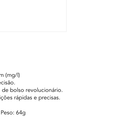
m (mg/l)
cisão.
 de bolso revolucionário.
ções rápidas e precisas.
 Peso: 64g
Termequip LDA. |
Condiciones de uso
|
Política de privacidad