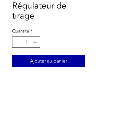
Régulateur de
tirage
Quantité
*
Ajouter au panier
Caractéristiques principales:
- Régulateur de tirage 3/4 "à
double sécurité;
- Connexion filetée mâle;
- Plage de régulation: 30:
90ºC.