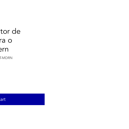
ctor de
ra o
ern
NT-MDRN
art