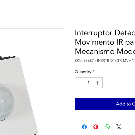
Interruptor Dete
Movimento IR pa
Mecanismo Mod
SKU: 83687 / INRRTR-DTCTR-MVM
Quantity
*
Add to C