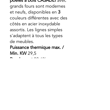
poêles à bois CASADEI
avec
grands fours sont modernes
et neufs, disponibles en
3
couleurs différentes avec des
côtés en acier inoxydable
assortis. Les lignes simples
s'adaptent à tous les types
de meubles.
Puissance thermique max. /
Min. KW
29,5
Rendement
80,6%
Capacité de la chambre de
combustion
15 kg
Volume chauffable
737 m³
Capacité de la chaudière
26
litres
Consommation minimum /
maximum kg / h
3-10
Autonomie H 4