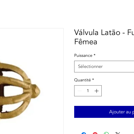
Válvula Latão - 
Fêmea
Puissance
*
Sélectionner
Quantité
*
Ajouter au 