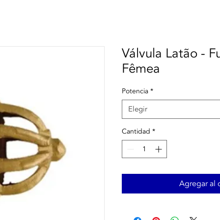
Válvula Latão - 
Fêmea
Potencia
*
Elegir
Cantidad
*
Agregar al c