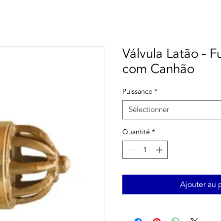
Válvula Latão - 
com Canhão
Puissance
*
Sélectionner
Quantité
*
Ajouter au 