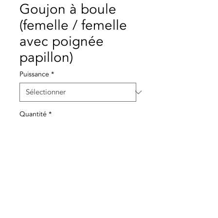
Goujon à boule
(femelle / femelle
avec poignée
papillon)
Puissance
*
Quantité
*
Ajouter au panier
Robinet à bille avec poignée
papillon